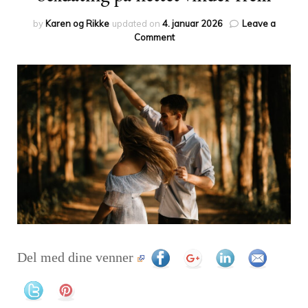
by
Karen og Rikke
updated on
4. januar 2026
Leave a
on
Comment
Sexdating
på
nettet
vinder
frem
Del med dine venner