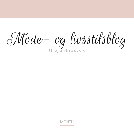
Mode- og livsstilsblog
thejunkies.dk
MONTH