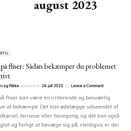
august 2023
STIL
på fliser: Sådan bekæmper du problemet
tivt
on
n og Rikke
updated on
24. juli 2023
Leave a Comment
Mos
å fliser kan være en irriterende og besværlig
på
fliser:
ve at bekæmpe. Det kan ødelægge udseendet af
Sådan
ndkørsel, terrasse eller havegang, og det kan også
bekæmper
du
 glat og farligt at bevæge sig på. Heldigvis er der
problemet