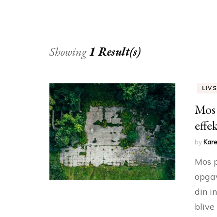
Showing
1 Result(s)
LIVS
Mos 
effek
by
Kare
Mos p
opga
din i
blive