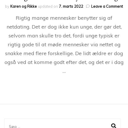
on
by
Karen og Rikke
updated on
7. marts 2022
Leave a Comment
St
Rigtig mange mennesker benytter sig af
fle
ov
netdating. Det er dog ikke kun unge, der gør det,
40
selvom man skulle tro det, fordi unge typisk er
be
ne
rigtig gode til at møde mennesker via nettet og
snakke med flere forskellige. De lidt ældre er dog
også ved at komme godt efter det, og det er i dag
…
Søg