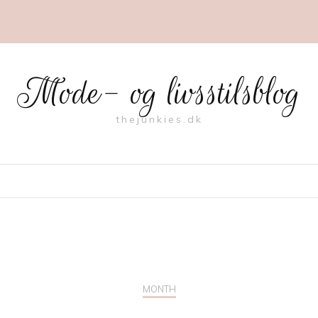
Mode- og livsstilsblog
thejunkies.dk
MONTH