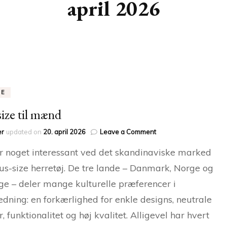
april 2026
DE
size til mænd
on
er
updated on
20. april 2026
Leave a Comment
Plussize
r noget interessant ved det skandinaviske marked
til
mænd
lus-size herretøj. De tre lande – Danmark, Norge og
ge – deler mange kulturelle præferencer i
dning: en forkærlighed for enkle designs, neutrale
r, funktionalitet og høj kvalitet. Alligevel har hvert