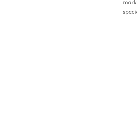
marke
speci