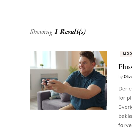
Showing
1 Result(s)
MO
Plus
by
Oliv
Der e
for p
Sveri
beklæ
farve