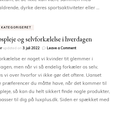
ldrende, dyrke deres sportsaktiviteter eller …
E KATEGORISERET
spleje og selvforkælelse i hverdagen
on
er
updated on
3. juli 2022
Leave a Comment
Kropspleje
orkælelse er noget vi kvinder tit glemmer i
og
selvforkælelse
agen, men når vi så endelig forkæler os selv,
i
s vi over hvorfor vi ikke gør det oftere. Uanset
hverdagen
e præferencer du måtte have, når det kommer til
pleje, så kan du helt sikkert finde nogle produkter,
asser til dig på luxplus.dk. Siden er spækket med