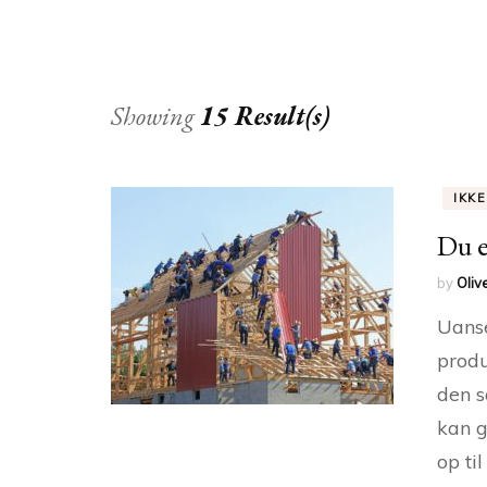
Showing
15 Result(s)
IKK
Du e
by
Oliv
Uanse
produ
den s
kan g
op ti