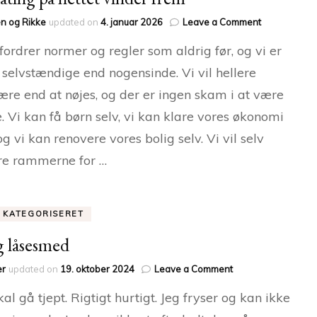
on
n og Rikke
updated on
4. januar 2026
Leave a Comment
Sexdating
fordrer normer og regler som aldrig før, og vi er
på
nettet
selvstændige end nogensinde. Vi vil hellere
vinder
re end at nøjes, og der er ingen skam i at være
frem
e. Vi kan få børn selv, vi kan klare vores økonomi
 og vi kan renovere vores bolig selv. Vi vil selv
re rammerne for …
E KATEGORISERET
ig låsesmed
on
er
updated on
19. oktober 2024
Leave a Comment
Billig
kal gå tjept. Rigtigt hurtigt. Jeg fryser og kan ikke
låsesmed