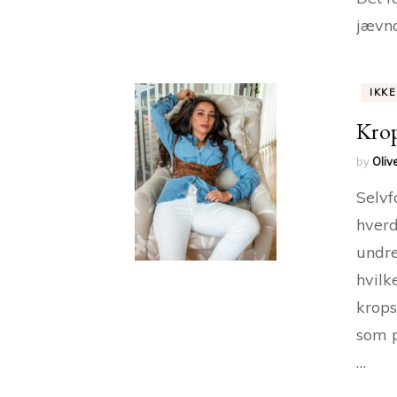
jævna
IKK
Krop
by
Oliv
Selvf
hverd
undre
hvilk
krops
som p
…