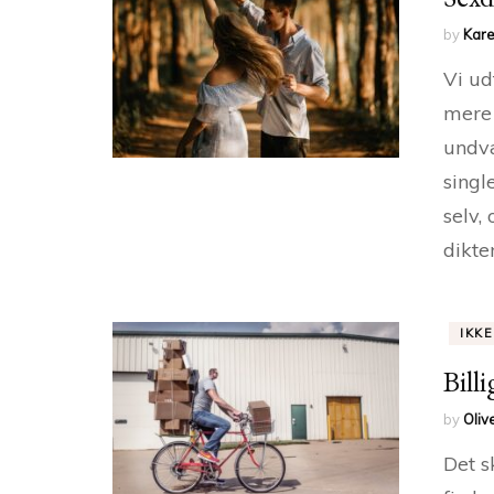
by
Kare
Vi ud
mere 
undvæ
singl
selv,
dikte
IKK
Bill
by
Oliv
Det s