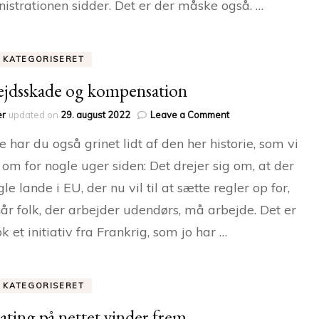
istrationen sidder. Det er der måske også. …
E KATEGORISERET
jdsskade og kompensation
on
er
updated on
29. august 2022
Leave a Comment
Arbejdsskade
 har du også grinet lidt af den her historie, som vi
og
kompensation
 om for nogle uger siden: Det drejer sig om, at der
gle lande i EU, der nu vil til at sætte regler op for,
år folk, der arbejder udendørs, må arbejde. Det er
ok et initiativ fra Frankrig, som jo har …
E KATEGORISERET
ating på nettet vinder frem