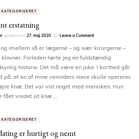
E KATEGORISERET
ent erstatning
on
er
updated on
27. maj 2020
Leave a Comment
Patient
ng imellem så er lægerne – og især kirurgerne –
erstatning
 klovner. Forleden hørte jeg en fuldstændig
synlig historie. Det må være en joke. I korthed går
d på, at en af mine veninders niece skulle opereres
 højre knæ. Det var vist noget med menisken. Hun
 fået vredet sit knæ …
E KATEGORISERET
ating er hurtigt og nemt