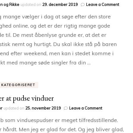
on
n og Rikke
updated on
29. december 2019
Leave a Comment
Netdati
g mange vælger i dag at søge efter den store
er
hurtigt
ghed online, og det er der rigtig mange gode
og
e til. De mest åbenlyse grunde er, at det er
nemt
stisk nemt og hurtigt. Du skal ikke stå på baren
nd efter weekend, men kan i stedet komme i
kt med mange søde singler fra din …
E KATEGORISERET
er at pudse vinduer
on
er
updated on
25. november 2019
Leave a Comment
Elsker
ob som vinduespudser er meget tilfredsstillende.
at
pudse
r hårdt. Men jeg er glad for det. Og jeg bliver glad,
vinduer