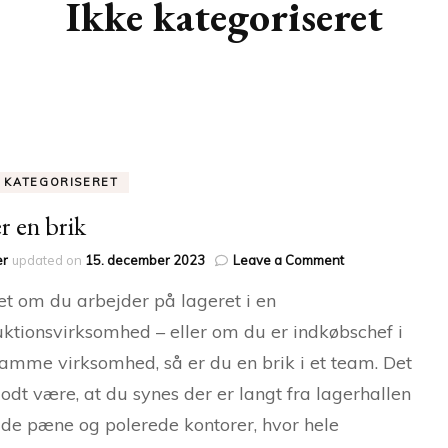
Ikke kategoriseret
E KATEGORISERET
r en brik
on
er
updated on
15. december 2023
Leave a Comment
Du
t om du arbejder på lageret i en
er
en
ktionsvirksomhed – eller om du er indkøbschef i
brik
amme virksomhed, så er du en brik i et team. Det
odt være, at du synes der er langt fra lagerhallen
l de pæne og polerede kontorer, hvor hele