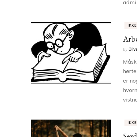
admin
IKK
Arbe
by
Oliv
Måske
hørte
er no
hvorn
vistn
IKK
Sexd