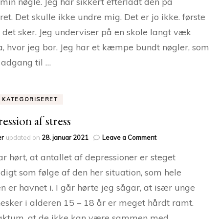
 min nøgle. Jeg har sikkert efterladt den på
ret. Det skulle ikke undre mig. Det er jo ikke. første
 det sker. Jeg underviser på en skole langt væk
a, hvor jeg bor. Jeg har et kæmpe bundt nøgler, som
 adgang til …
E KATEGORISERET
ession af stress
on
er
updated on
28. januar 2021
Leave a Comment
Depression
ar hørt, at antallet af depressioner er steget
af
stress
digt som følge af den her situation, som hele
n er havnet i. I går hørte jeg sågar, at især unge
sker i alderen 15 – 18 år er meget hårdt ramt.
faktum, at de ikke kan være sammen med