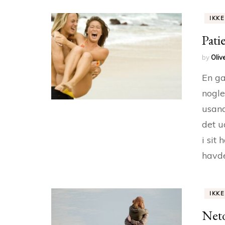
IKK
Pati
by
Oliv
En ga
nogle
usand
det u
i sit
havde
IKK
Netd