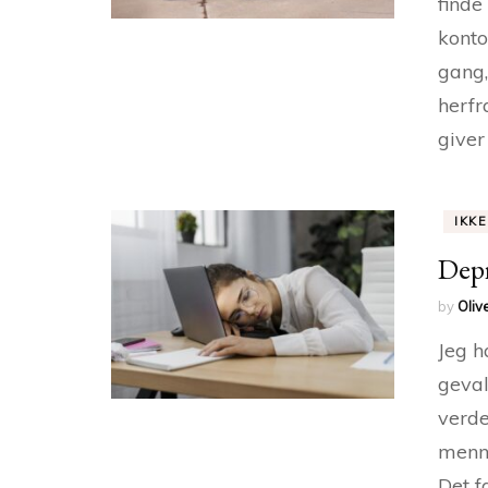
finde
konto
gang,
herfr
giver
IKK
Depr
by
Oliv
Jeg h
geval
verde
menne
Det 