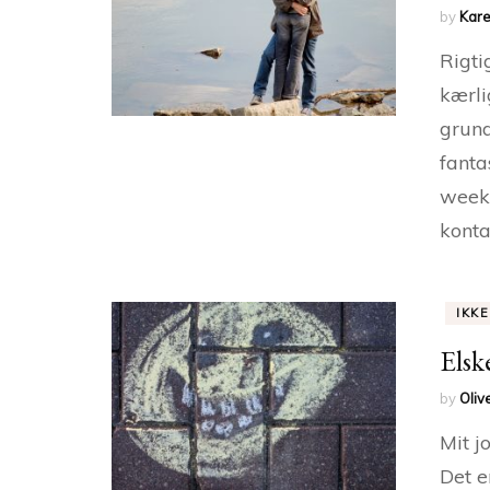
by
Kare
Rigti
kærli
grund
fanta
weeke
konta
IKK
Elsk
by
Oliv
Mit j
Det e