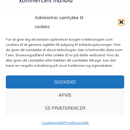
Administrer samtykke til
cookies
For at give dig de bedste oplevelser bruger vi teknologier som
cookies til at gemme og/eller få adgang til enhedsoplysninger. Hvis
© Copyright 2026
Mode- og livsstilsblog
. All Rights Reserved.
du giver dit samtykke til disse teknologier, kan vi behandle data som
Fashion Diva | Developed By
Blossom Themes
. Powered by
f.eks. browsingadfærd eller unikke ID'er på dette websted. Hvis du
WordPress
.
Privatlivspolitik
ikke giver dit samtykke eller trækker dit samtykke tilbage, kan det
have en negativ indvirkning på visse funktioner og egenskaber.
GODKEND
AFVIS
SE PRÆFERENCER
Cookiepolitik
Privatlivspolitik