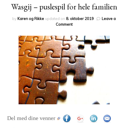
Wasgij – puslespil for hele familien
by
Karen og Rikke
updated on
8. oktober 2019
Leave a
on
Comment
Wasgij
–
puslespil
for
hele
familien
Del med dine venner