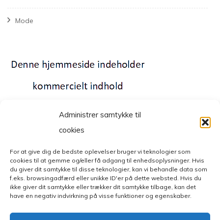
Mode
Administrer samtykke til
cookies
For at give dig de bedste oplevelser bruger vi teknologier som
cookies til at gemme og/eller få adgang til enhedsoplysninger. Hvis
© Copyright 2026
Mode- og livsstilsblog
. All Rights Reserved.
du giver dit samtykke til disse teknologier, kan vi behandle data som
Fashion Diva | Developed By
Blossom Themes
. Powered by
f.eks. browsingadfærd eller unikke ID'er på dette websted. Hvis du
WordPress
.
Privatlivspolitik
ikke giver dit samtykke eller trækker dit samtykke tilbage, kan det
have en negativ indvirkning på visse funktioner og egenskaber.