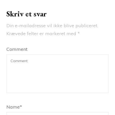
Skriv et svar
Din e-mailadresse vil ikke blive publiceret.
Krævede felter er markeret med
*
Comment
Name
*