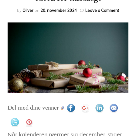
on
by
Oliver
on
20. november 2024
Leave a Comment
Sæson
for
emballa
Del med dine venner
Når kalenderen nærmer sig december, stiger