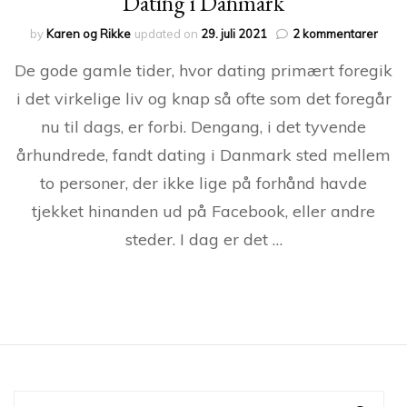
Dating i Danmark
til
by
Karen og Rikke
updated on
29. juli 2021
2 kommentarer
Dati
De gode gamle tider, hvor dating primært foregik
i
Danm
i det virkelige liv og knap så ofte som det foregår
nu til dags, er forbi. Dengang, i det tyvende
århundrede, fandt dating i Danmark sted mellem
to personer, der ikke lige på forhånd havde
tjekket hinanden ud på Facebook, eller andre
steder. I dag er det …