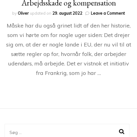
Arbejdsskade og kompensation
on
by
Oliver
updated on
29. august 2022
Leave a Comment
Arbej
Måske har du også grinet lidt af den her historie,
og
kompe
som vi hørte om for nogle uger siden: Det drejer
sig om, at der er nogle lande i EU, der nu vil til at
sætte regler op for, hvornår folk, der arbejder
udendørs, må arbejde. Det er vistnok et initiativ
fra Frankrig, som jo har …
Søg