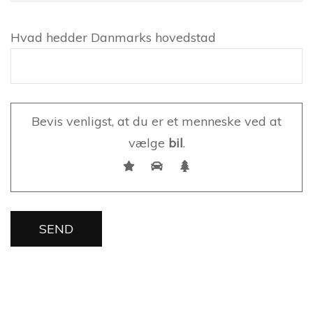
Hvad hedder Danmarks hovedstad
Please leave this field empty.
Bevis venligst, at du er et menneske ved at
vælge
bil
.
Please leave this field empty.