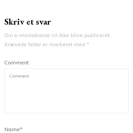
Skriv et svar
Din e-mailadresse vil ikke blive publiceret.
Krævede felter er markeret med
*
Comment
Name
*