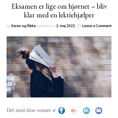
Eksamen er lige om hjørnet – bliv
klar med en lektiehjælper
on
by
Karen og Rikke
updated on
2. maj 2022
Leave a Comment
Eks
er
lige
om
hjør
–
bliv
klar
me
en
lekt
Del med dine venner