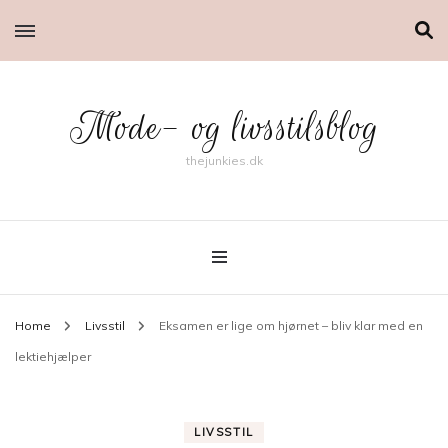
Mode- og livsstilsblog
thejunkies.dk
Home
Livsstil
Eksamen er lige om hjørnet – bliv klar med en
lektiehjælper
LIVSSTIL