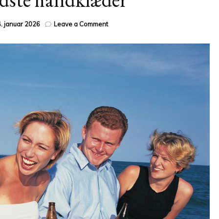
on
. januar 2026
Leave a Comment
Verdens
bedste
håndklæder