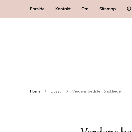
Forside
Kontakt
Om
Sitemap
🛈
Home
Livsstil
Verdens bedste håndklæder
Verdens be