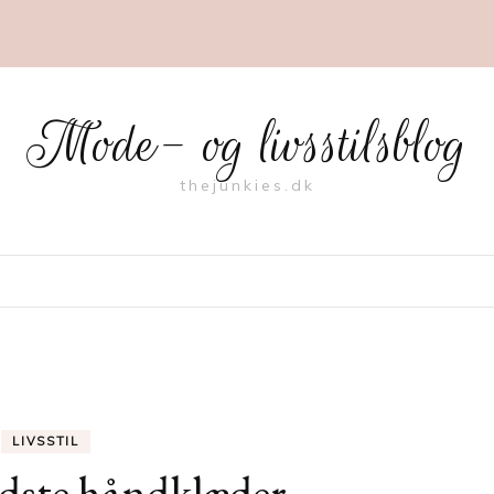
Mode- og livsstilsblog
thejunkies.dk
LIVSSTIL
dste håndklæder