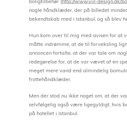
boligtilbehør (
http://www.viil-design.dk/bo
nogle håndklæder, der på billedet minde
bekendtskab med i Istanbul, og så blev he
Hun kom over til mig med avisen for at v
måtte indrømme, at de til forveksling lig
annoncen fortalte, at der var tale om 
redegørelse for, at de var vævet af en sp
meget mere vand end almindelig bomuld
frottehåndklæder.
Men der stod nu ikke noget om, at der va
selvfølgelig også være ligegyldigt, hvis
på hotellet i Istanbul.