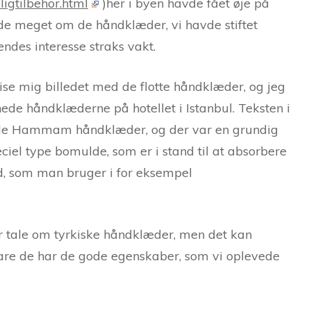
ligtilbehor.html
)her i byen havde fået øje på
de meget om de håndklæder, vi havde stiftet
ndes interesse straks vakt.
ise mig billedet med de flotte håndklæder, og jeg
nede håndklæderne på hotellet i Istanbul. Teksten i
nogle Hammam håndklæder, og der var en grundig
eciel type bomulde, som er i stand til at absorbere
, som man bruger i for eksempel
r tale om tyrkiske håndklæder, men det kan
 bare de har de gode egenskaber, som vi oplevede