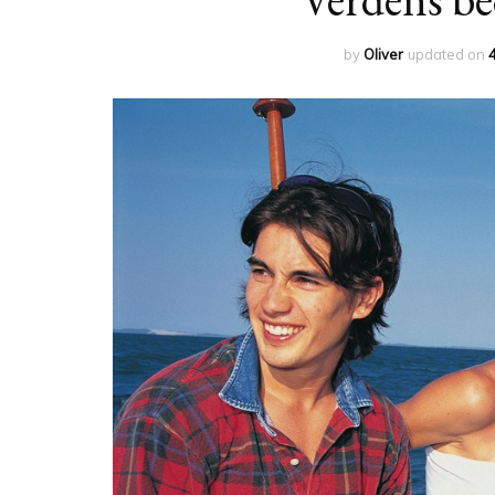
by
Oliver
updated on
4