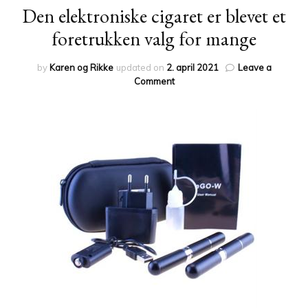
Den elektroniske cigaret er blevet et
foretrukken valg for mange
by
Karen og Rikke
updated on
2. april 2021
Leave a
on
Comment
Den
elektroniske
cigaret
er
blevet
et
foretrukken
valg
for
mange