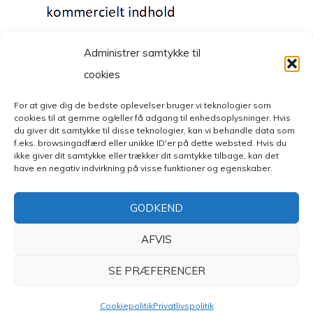
Administrer samtykke til
cookies
For at give dig de bedste oplevelser bruger vi teknologier som
cookies til at gemme og/eller få adgang til enhedsoplysninger. Hvis
© Copyright 2026
Mode- og livsstilsblog
. All Rights Reserved.
du giver dit samtykke til disse teknologier, kan vi behandle data som
Fashion Diva | Developed By
Blossom Themes
. Powered by
f.eks. browsingadfærd eller unikke ID'er på dette websted. Hvis du
WordPress
.
Privatlivspolitik
ikke giver dit samtykke eller trækker dit samtykke tilbage, kan det
have en negativ indvirkning på visse funktioner og egenskaber.
GODKEND
AFVIS
SE PRÆFERENCER
Cookiepolitik
Privatlivspolitik