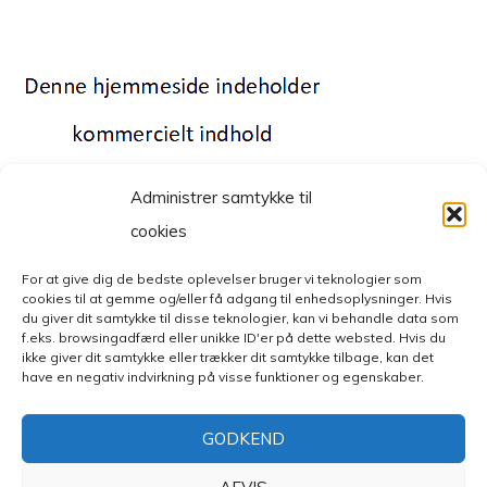
Administrer samtykke til
cookies
For at give dig de bedste oplevelser bruger vi teknologier som
cookies til at gemme og/eller få adgang til enhedsoplysninger. Hvis
© Copyright 2026
Mode- og livsstilsblog
. All Rights Reserved.
du giver dit samtykke til disse teknologier, kan vi behandle data som
Fashion Diva | Developed By
Blossom Themes
. Powered by
f.eks. browsingadfærd eller unikke ID'er på dette websted. Hvis du
WordPress
.
Privatlivspolitik
ikke giver dit samtykke eller trækker dit samtykke tilbage, kan det
have en negativ indvirkning på visse funktioner og egenskaber.
GODKEND