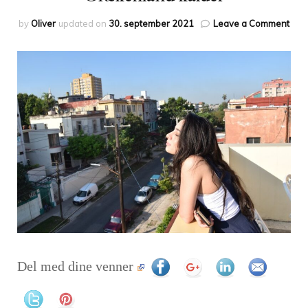
on
by
Oliver
updated on
30. september 2021
Leave a Comment
Græ
kald
Del med dine venner