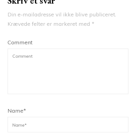
Skriv et svar
Din e-mailadresse vil ikke blive publiceret.
Krævede felter er markeret med
*
Comment
Name
*