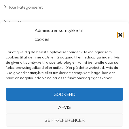
Ikke kategoriseret
Livsstil
Administrer samtykke til
Mode
cookies
For at give dig de bedste oplevelser bruger vi teknologier som
cookies til at gemme og/eller få adgang til enhedsoplysninger. Hvis
du giver dit samtykke til disse teknologier, kan vi behandle data som
f.eks. browsingadfærd eller unikke ID'er på dette websted. Hvis du
ikke giver dit samtykke eller trækker dit samtykke tilbage, kan det
have en negativ indvirkning på visse funktioner og egenskaber.
GODKEND
AFVIS
SE PRÆFERENCER
© Copyright 2026
Mode- og livsstilsblog
. All Rights Reserved.