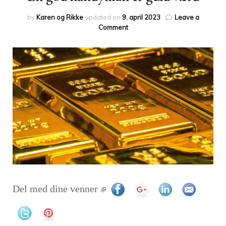
by
Karen og Rikke
updated on
9. april 2023
Leave a
on
Comment
En
god
handyman
er
guld
værd
Del med dine venner