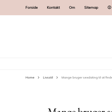
Forside
Kontakt
Om
Sitemap
🛈
Home
Livsstil
Mange bruger sexdating til at fin
Mange bruger sex