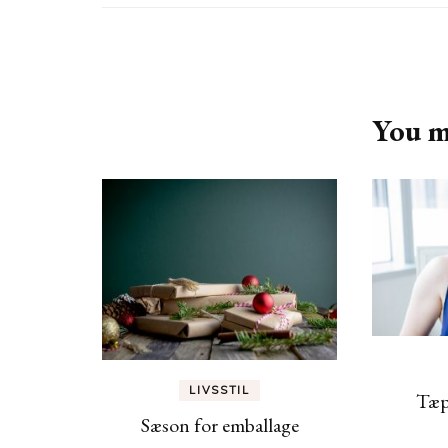
Post
Navigation
You ma
LIVSSTIL
Tæpp
Sæson for emballage