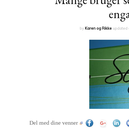
eng
by
Karen og Rikke
updated
Del med dine venner