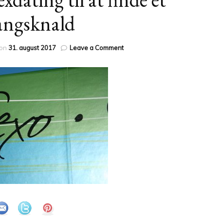
angsknald
on
 on
31. august 2017
Leave a Comment
Mange
bruger
sexdating
til
at
finde
et
engangsknald