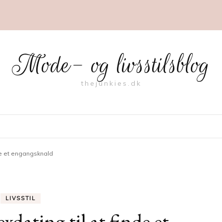
Mode- og livsstilsblog
thejunkies.dk
de et engangsknald
LIVSSTIL
dating til at finde et