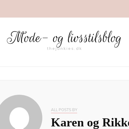
Mode- og livsstilsblog
thejunkies.dk
ALL POSTS BY
Karen og Rikk