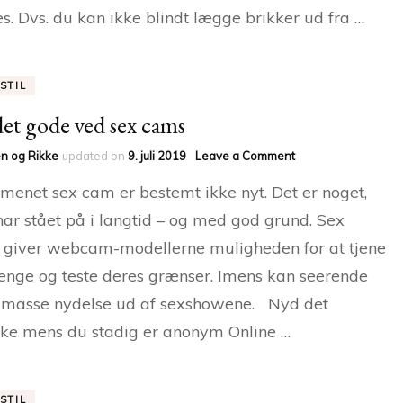
s. Dvs. du kan ikke blindt lægge brikker ud fra …
STIL
det gode ved sex cams
on
n og Rikke
updated on
9. juli 2019
Leave a Comment
Alt
enet sex cam er bestemt ikke nyt. Det er noget,
det
gode
ar stået på i langtid – og med god grund. Sex
ved
giver webcam-modellerne muligheden for at tjene
sex
cams
penge og teste deres grænser. Imens kan seerende
 masse nydelse ud af sexshowene. Nyd det
ske mens du stadig er anonym Online …
STIL