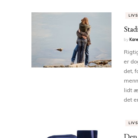
LIVS
Stad
by
Kare
Rigti
er do
det, 
menne
lidt 
det e
LIVS
Den 