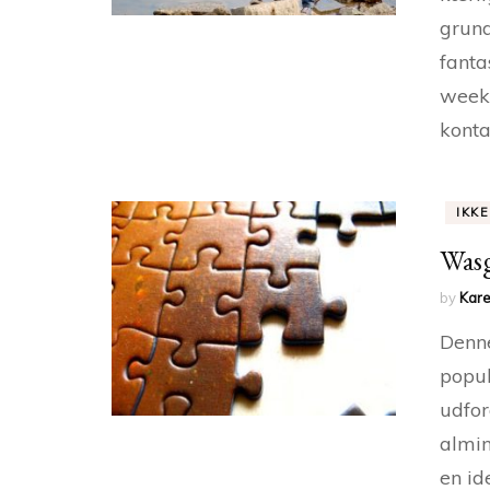
grund
fanta
weeke
konta
IKK
Wasg
by
Kare
Denne
popul
udfor
almin
en id