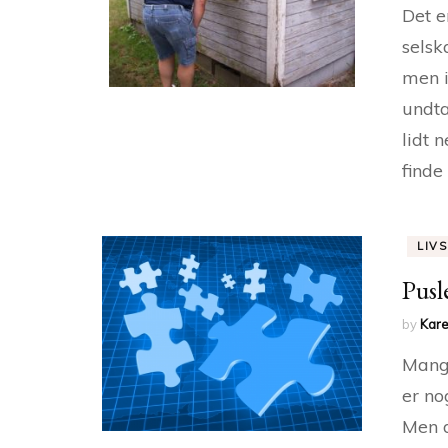
Det e
selsk
men i
undta
lidt 
finde
LIVS
Pusl
by
Kare
Mange
er no
Men d