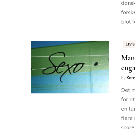
dansk
forsk
blot f
LIVS
Mang
enga
by
Kare
Det m
for a
en tu
flere
score