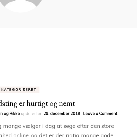
E KATEGORISERET
ating er hurtigt og nemt
on
n og Rikke
updated on
29. december 2019
Leave a Comment
Netdating
g mange vælger i dag at søge efter den store
er
hurtigt
ghed online, og det er der rigtig mange gode