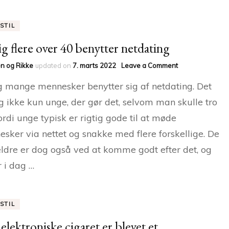
STIL
ig flere over 40 benytter netdating
on
n og Rikke
updated on
7. marts 2022
Leave a Comment
Stadig
g mange mennesker benytter sig af netdating. Det
flere
over
g ikke kun unge, der gør det, selvom man skulle tro
40
fordi unge typisk er rigtig gode til at møde
benytter
netdating
sker via nettet og snakke med flere forskellige. De
ældre er dog også ved at komme godt efter det, og
r i dag …
STIL
elektroniske cigaret er blevet et