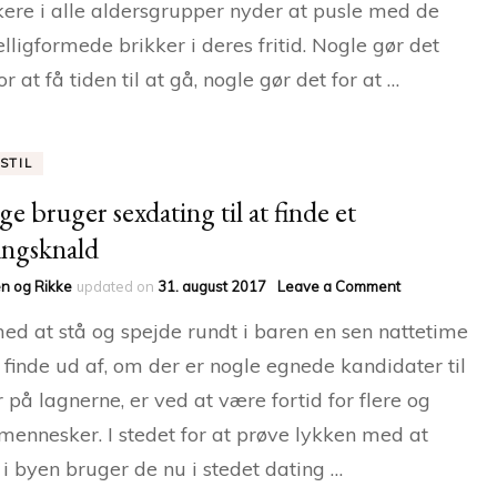
ere i alle aldersgrupper nyder at pusle med de
elligformede brikker i deres fritid. Nogle gør det
or at få tiden til at gå, nogle gør det for at …
STIL
e bruger sexdating til at finde et
ngsknald
on
n og Rikke
updated on
31. august 2017
Leave a Comment
Mange
ed at stå og spejde rundt i baren en sen nattetime
bruger
sexdating
t finde ud af, om der er nogle egnede kandidater til
til
r på lagnerne, er ved at være fortid for flere og
at
finde
 mennesker. I stedet for at prøve lykken med at
et
engangsknal
 i byen bruger de nu i stedet dating …