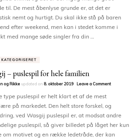
og
e til. De mest åbenlyse grunde er, at det er
nemt
stisk nemt og hurtigt. Du skal ikke stå på baren
nd efter weekend, men kan i stedet komme i
kt med mange søde singler fra din …
E KATEGORISERET
ij – puslespil for hele familien
on
n og Rikke
updated on
8. oktober 2019
Leave a Comment
Wasgij
 type puslespil er helt klart et af de mest
–
puslespil
ære på markedet. Den helt store forskel, og
for
dring, ved Wasgij puslespil er, at modsat andre
hele
familien
delige puslespil, så giver billedet på låget her kun
e om motivet og en række ledetråde, der kan