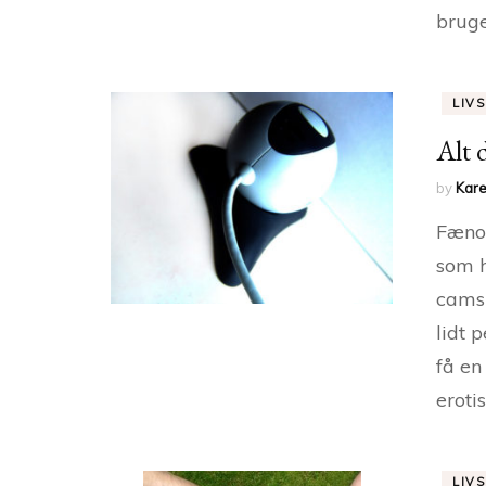
bruge
LIVS
Alt 
by
Kare
Fænom
som h
cams 
lidt 
få en
eroti
LIVS