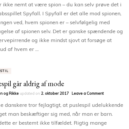
r ikke nemt at være spion – du kan selv prøve det i
spion
–
absspillet Spyfall. I Spyfall er det alle mod spionen,
prøv
ngen ved, hvem spionen er – selvfølgelig med
Spyfall
gelse af spionen selv. Det er ganske spændende og
nervepirrende og ikke mindst sjovt at forsøge at
 ud af hvem er …
STIL
espil går aldrig af mode
on
n og Rikke
updated on
2. oktober 2017
Leave a Comment
Puslespil
 danskere tror fejlagtigt, at puslespil udelukkende
går
aldrig
get man beskæftiger sig med, når man er barn.
af
ette er bestemt ikke tilfældet. Rigtig mange
mode