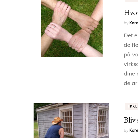
Hvor
by
Kare
Det e
de fl
på vo
virks
dine 
de ar
IKK
Bliv
by
Kare