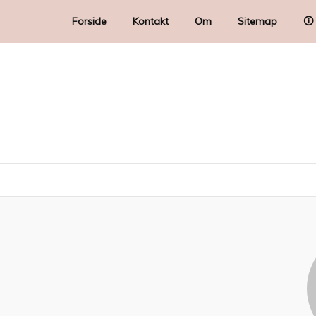
Forside
Kontakt
Om
Sitemap
🛈