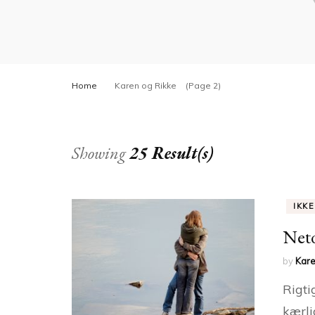
Home
Karen og Rikke
(Page 2)
Showing
25 Result(s)
IKK
Netd
by
Kare
Rigti
kærli