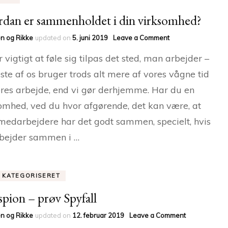
dan er sammenholdet i din virksomhed?
on
n og Rikke
updated on
5. juni 2019
Leave a Comment
Hvordan
r vigtigt at føle sig tilpas det sted, man arbejder –
er
sammenholdet
este af os bruger trods alt mere af vores vågne tid
i
res arbejde, end vi gør derhjemme. Har du en
din
virksomhed?
omhed, ved du hvor afgørende, det kan være, at
medarbejdere har det godt sammen, specielt, hvis
bejder sammen i …
E KATEGORISERET
 spion – prøv Spyfall
on
n og Rikke
updated on
12. februar 2019
Leave a Comment
Bliv